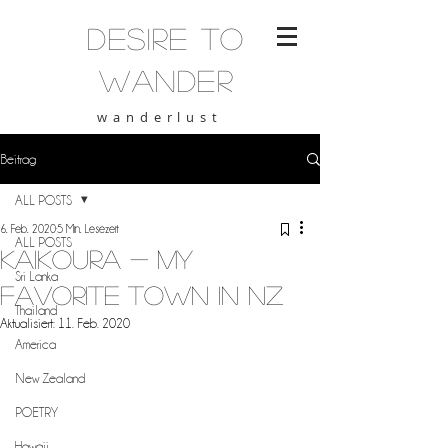
desire to
wander
wanderlust
Beitrag
ALL POSTS
6. Feb. 2020
5 Min. Lesezeit
ALL POSTS
Kaikoura - my
Sri Lanka
favorite town in NZ
Thailand
Aktualisiert:
11. Feb. 2020
America
New Zealand
POETRY
Hawaii