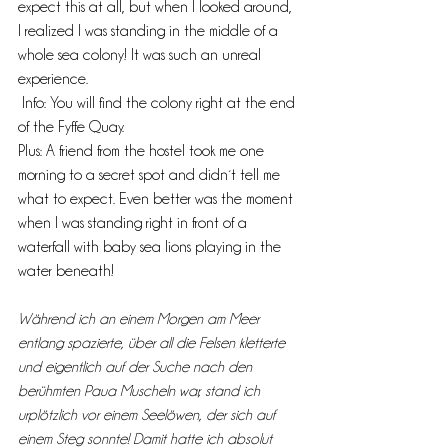
expect this at all, but when I looked around, 
I realized I was standing in the middle of a 
whole sea colony! It was such an unreal 
experience.
 Info: You will find the colony right at the end 
of the Fyffe Quay.
Plus: A friend from the hostel took me one 
morning to a secret spot and didn´t tell me 
what to expect. Even better was the moment 
when I was standing right in front of a 
waterfall with baby sea lions playing in the 
water beneath!
Während ich an einem Morgen am Meer 
entlang spazierte, über all die Felsen kletterte 
und eigentlich auf der Suche nach den 
berühmten Paua Muscheln war, stand ich 
urplötzlich vor einem Seelöwen, der sich auf 
einem Steg sonnte! Damit hatte ich absolut 