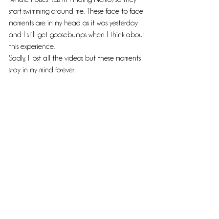
start swimming around me. These face to face 
moments are in my head as it was yesterday 
and I still get goosebumps when I think about 
this experience. 
Sadly, I lost all the videos but these moments 
stay in my mind forever. 
Ohne jegliche Übertreibung, dieses Erlebnis ist 
definitiv eines DER BESTEN 3 DINGE, DIE ICH 
JEMALS ERLEBT HABE! Ein absolut einmaliges 
Erlebnis!
Nach einem kurzen Briefing an Land, ging es in 
etwa 20 Minuten mit dem Boot auf den 
offenen Pazifik. Der Kapitän informierte uns, 
dass sich rund um das Boot angeblich über 70 
Delfine aufhielten, die man bis dato aber nicht 
sehen konnte. Es wurde Zeit ins Wasser zu 
springen und meine Neugier trieb mich an und 