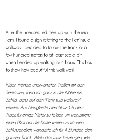
After the unexpected meetup with the sea 
lions, I found a sign referring to the Peninsula 
walkway. I decided to follow the track for a 
few hundred meters to at least see a bit 
when I ended up walking for 4 hours! This has 
to show how beautiful this walk was!
Nach meinem unerwarteten Treffen mit den 
Seelöwen, fand ich ganz in der Nähe ein 
Schild, dass auf den "Peninsula walkway" 
verwies. Aus Neugierde beschloss ich dem 
Track für einige Meter zu folgen um wenigstens 
einen Blick auf die Küste werfen zu können. 
Schlussendlich wanderte ich für 4 Stunden den 
ganzen Track.  Allein das muss bezeugen, wie 