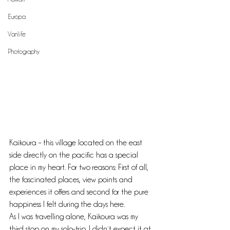
Europa
Vanlife
Photography
Kaikoura – this village located on the east 
side directly on the pacific has a special 
place in my heart. For two reasons: First of all, 
the fascinated places, view points and 
experiences it offers and second for the pure 
happiness I felt during the days here. 
As I was travelling alone, Kaikoura was my 
third stop on my solo-trip. I didn´t expect it at 