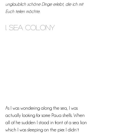
unglaublich schöne Dinge erlebt, die ich mit 
Euch teilen möchte.
1. Sea colony
As I was wondering along the sea, I was 
actually looking for some Paua shells. When 
all of he sudden I stood in front of a sea lion 
which I was sleeping on the pier. I didn´t 