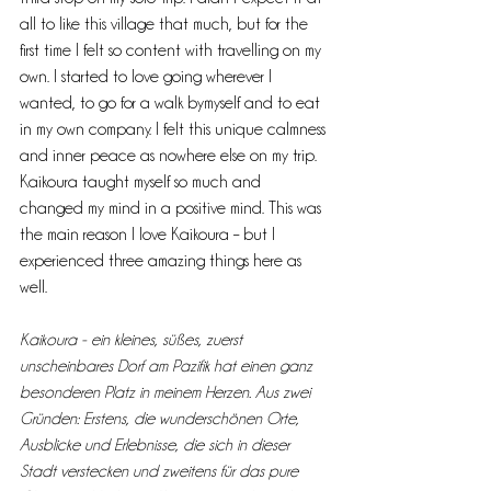
all to like this village that much, but for the 
first time I felt so content with travelling on my 
own. I started to love going wherever I 
wanted, to go for a walk bymyself and to eat 
in my own company. I felt this unique calmness 
and inner peace as nowhere else on my trip. 
Kaikoura taught myself so much and 
changed my mind in a positive mind. This was 
the main reason I love Kaikoura – but I 
experienced three amazing things here as 
well.
Kaikoura - ein kleines, süßes, zuerst 
unscheinbares Dorf am Pazifik hat einen ganz 
besonderen Platz in meinem Herzen. Aus zwei 
Gründen: Erstens, die wunderschönen Orte, 
Ausblicke und Erlebnisse, die sich in dieser 
Stadt verstecken und zweitens für das pure 