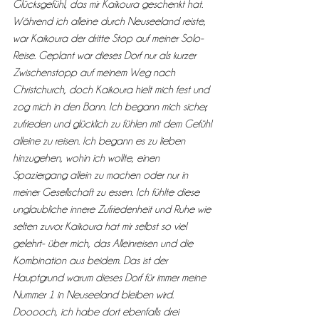
Glücksgefühl, das mir Kaikoura geschenkt hat.
Während ich alleine durch Neuseeland reiste, 
war Kaikoura der dritte Stop auf meiner Solo-
Reise. Geplant war dieses Dorf nur als kurzer 
Zwischenstopp auf meinem Weg nach 
Christchurch, doch Kaikoura hielt mich fest und 
zog mich in den Bann. Ich begann mich sicher, 
zufrieden und glücklich zu fühlen mit dem Gefühl 
alleine zu reisen. Ich begann es zu lieben 
hinzugehen, wohin ich wollte, einen 
Spaziergang allein zu machen oder nur in 
meiner Gesellschaft zu essen. Ich fühlte diese 
unglaubliche innere Zufriedenheit und Ruhe wie 
selten zuvor. Kaikoura hat mir selbst so viel 
gelehrt- über mich, das Alleinreisen und die 
Kombination aus beidem. Das ist der 
Hauptgrund warum dieses Dorf für immer meine 
Nummer 1 in Neuseeland bleiben wird. 
Dooooch, ich habe dort ebenfalls drei 